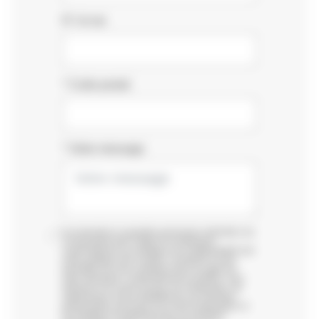
N° et rue
*
Code postal
*
Votre message
*
Les données à caractère personnel collectées via
ce formulaire font l’objet d’un traitement
conformément à la politique de confidentialité
Voir
notre politique des cookies.
et destiné à nous
permettre de vous contacter dans le cadre de
votre demande. Conformément au RGPD, vous
disposez d’un droit d’accès, de rectification, de
suppression et de portabilité de vos données
personnelles ainsi que d’un droit d’opposition et
de limitation du traitement de vos données