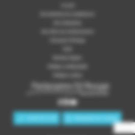
Accueil
Nos domaines de compétences
Nos réalisations
Nos offres de remboursement
Partenaire Fil Rouge
Tarifs
Mentions légales
Politique confidentialité
Politique cookies
01 83 76 11 29
Demande de contact