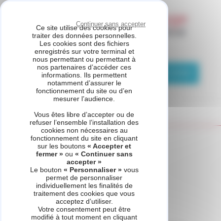
Panneau de gestion des cookies
Continuer sans accepter
Ce site utilise des cookies pour
traiter des données personnelles.
Les cookies sont des fichiers
ETS PUZIO
enregistrés sur votre terminal et
nous permettant ou permettant à
nos partenaires d’accéder ces
01 83 76 11 29
Demande de contact
informations. Ils permettent
notamment d’assurer le
fonctionnement du site ou d’en
mesurer l’audience.
Vous êtes libre d’accepter ou de
refuser l’ensemble l’installation des
cookies non nécessaires au
fonctionnement du site en cliquant
Accueil
Demande de contact
sur les boutons
« Accepter et
fermer »
ou
« Continuer sans
accepter »
Le bouton
« Personnaliser »
vous
permet de personnaliser
Contact ETS PUZIO à
individuellement les finalités de
traitement des cookies que vous
CHELLES
acceptez d’utiliser.
Votre consentement peut être
modifié à tout moment en cliquant