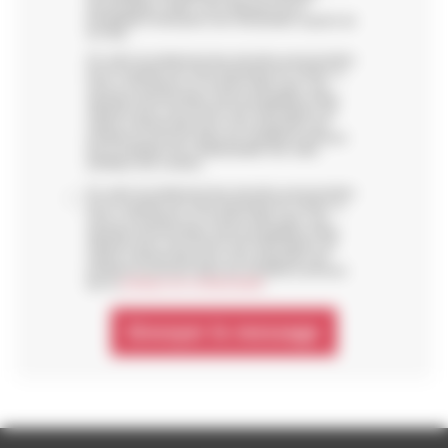
personnelles. Enfin, vous disposez de la
possibilité d’introduire une réclamation auprès de
la CNIL.
En outre du traitement des données personnelles
pour la gestion de votre demande de contact, si
vous y consentez en cochant cette case, vos
données personnelles sont susceptibles d’être
utilisées pour vous fournir des informations de
nature commerciale pour vous présenter ses
produits et services dans les conditions prévues
par la politique de confidentialité
Voir notre
politique des cookies
.
En outre du traitement des données personnelles
pour la gestion de votre demande de contact, si
vous y consentez en cochant cette case, vos
données personnelles sont susceptibles d’être
utilisées pour vous fournir des informations de
nature commerciale pour vous présenter ses
produits et services dans les conditions prévues
par la
politique de confidentialité
.
Envoyer le message