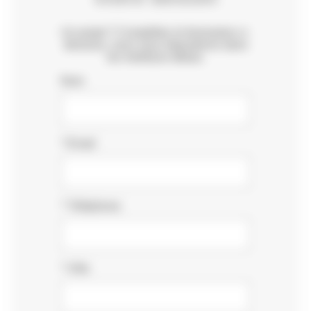
Un projet ? Complétez le formulaire ci-
dessous, nous vous répondrons dans
les meilleurs délais.
Nom
*
Email
*
Téléphone
*
Ville