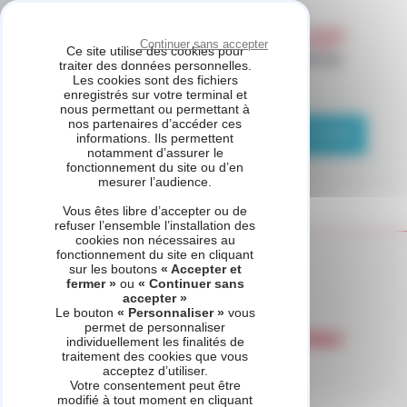
Panneau de gestion des cookies
Continuer sans accepter
Ce site utilise des cookies pour
traiter des données personnelles.
Les cookies sont des fichiers
ETS PUZIO
enregistrés sur votre terminal et
nous permettant ou permettant à
nos partenaires d’accéder ces
01 83 76 11 29
Demande de contact
informations. Ils permettent
notamment d’assurer le
fonctionnement du site ou d’en
mesurer l’audience.
Vous êtes libre d’accepter ou de
refuser l’ensemble l’installation des
cookies non nécessaires au
fonctionnement du site en cliquant
Accueil
Catégorie produits - Pompe à chaleur air / eau
sur les boutons
« Accepter et
fermer »
ou
« Continuer sans
accepter »
Le bouton
« Personnaliser »
vous
permet de personnaliser
Pompe à chaleur air / eau
individuellement les finalités de
traitement des cookies que vous
acceptez d’utiliser.
Votre consentement peut être
modifié à tout moment en cliquant