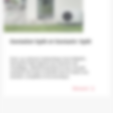
GeniaSet Split et GeniaAir Split
Avec sa colonne hydraulique tout-intégrée,
GeniaSet Split répond aux besoins de
chauffage, rafraîchissement et eau chaude
sanitaire de toute la famille tout en étant une
solution complète et économique.
Découvrir