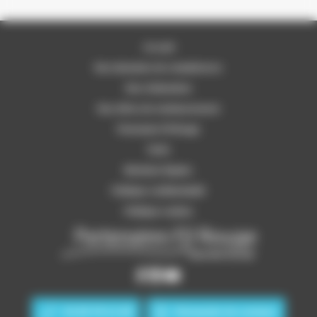
Accueil
Nos domaines de compétences
Nos réalisations
Nos offres de remboursement
Partenaire Fil Rouge
Tarifs
Mentions légales
Politique confidentialité
Politique cookies
01 83 76 11 29
Demande de contact