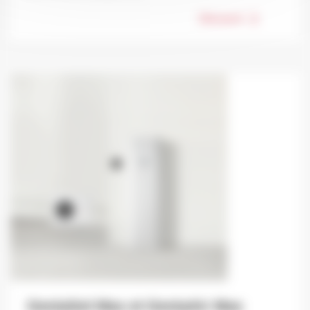
Découvrir
GeniaSet Max et GeniaAir Max