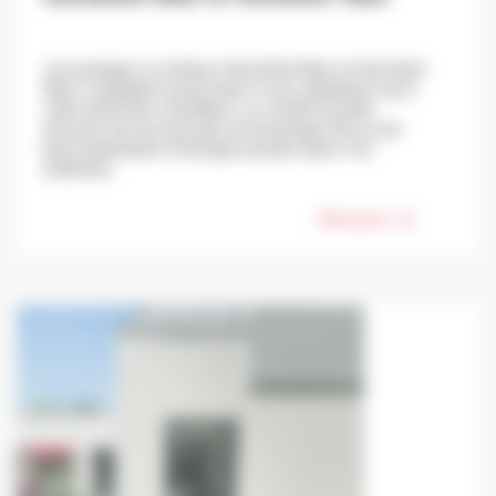
Les pompes à chaleur GeniaSet Max et GeniaAir
Max s’adaptent aussi bien à vos radiateurs qu’à
votre plancher chauffant. Le confort qu'elle
procure est encore plus économique dû à une
part importante d’énergie puisée dans l’air
extérieur.
Découvrir