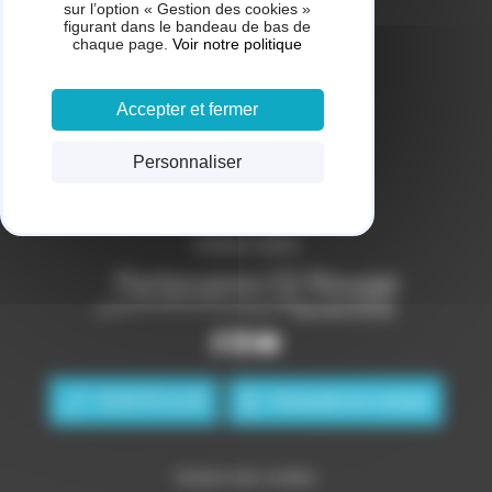
sur l’option « Gestion des cookies »
Nos domaines de compétences
figurant dans le bandeau de bas de
chaque page.
Voir notre politique
Nos réalisations
des cookies.
Nos offres de remboursement
Accepter et fermer
Partenaire Fil Rouge
Tarifs
Personnaliser
Mentions légales
Politique confidentialité
Politique cookies
01 83 76 11 29
Demande de contact
Gestion des cookies