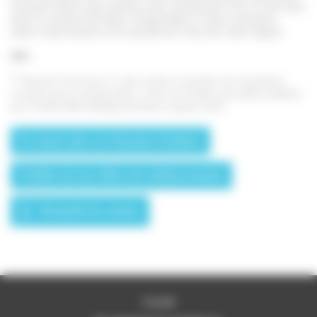
sa place dans une maison avec seulement 132 cm de haut
pour la version 90 litres. Disponible en deux versions,
selon votre besoin et la dureté de l’eau de votre région.
NB :
(1)
Saunier Duval est n°1 des ventes cumulées de chaudières
murales gaz à condensation, selon les études annuelles publiées
par l’institut BRG Building Solutions depuis 2012
En savoir plus sur Duomax Condens
Profitez de nos offres de remboursement
Demande de contact
Accueil