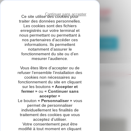
Panneau de gestion des cookies
Continuer sans accepter
Ce site utilise des cookies pour
traiter des données personnelles.
Les cookies sont des fichiers
ETS PUZIO
enregistrés sur votre terminal et
nous permettant ou permettant à
nos partenaires d’accéder ces
01 83 76 11 29
Demande de contact
informations. Ils permettent
notamment d’assurer le
fonctionnement du site ou d’en
mesurer l’audience.
Vous êtes libre d’accepter ou de
refuser l’ensemble l’installation des
cookies non nécessaires au
fonctionnement du site en cliquant
Accueil
_refonte
Voir d'autres produits
DuoMax Condens
sur les boutons
« Accepter et
fermer »
ou
« Continuer sans
accepter »
Le bouton
« Personnaliser »
vous
permet de personnaliser
DuoMax Condens
individuellement les finalités de
traitement des cookies que vous
acceptez d’utiliser.
Votre consentement peut être
modifié à tout moment en cliquant