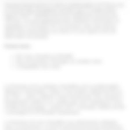
Saunier Duval est le n°1 de la condensation en France sur
le marché des chaudières murales gaz à condensation
(1)
depuis 2011
bénéficiant d’une expérience de plus de
100 ans. Ce sont également des solutions innovantes et
adaptées à l’évolution de vos besoins avec des pièces
détachées disponibles au moins 15 ans après la fin de
fabrication du produit.
Points forts :
De l’eau chaude en illimitée
Des économies d’énergie au rendez-vous
Compatible Gaz verts
La Duomax est la solution chaudière sol à condensation
idéale en rénovation. Grâce à son ballon intégré de 90 ou
de 150 L, celle-ci délivre à tout moment de l'eau chaude à
température stable et ce, quelle que soit l'importance et le
nombre de puisages : jusqu’à 28,7 L/minutes. Ballon de 90
L rechargé en 10 minutes seulement.
La Duomax est une chaudière aux dimensions réduites
pour sa puissance, ce qui lui permet de trouver facilement