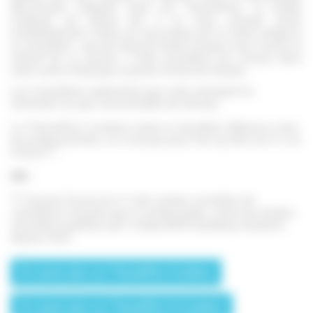
MicroFast® intégrée dans les ThemaPlus, le temps
d’attente est divisé par 3 et l’eau chaude arrive
immédiatement. Grâce au mini ballon de 3,2 litres intégré à
la chaudière : pas de douche froide lorsque vous ouvrez le
robinet de la cuisine ! Cette chaudière est conçue dans
notre usine historique Saunier Duval de Nantes.
Les chaudières optimisées gaz verts anticipent la
révolution du gaz renouvelable de demain.
La ThemaPlus Condens reste la chaudière référence chez
les professionnels, ce n’est pas pour rien qu’elle est n°1 en
(1)
France
.
NB :
(1)
Saunier Duval est n°1 des ventes cumulées de
chaudières murales gaz à condensation, selon les études
annuelles publiées par l’institut BRG Building Solutions
depuis 2012
En savoir plus sur ThemaPlus Condens
En savoir plus sur ThemaPlus H-Condens