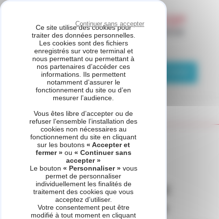
Panneau de gestion des cookies
Continuer sans accepter
Ce site utilise des cookies pour
traiter des données personnelles.
Les cookies sont des fichiers
ETS PUZIO
enregistrés sur votre terminal et
nous permettant ou permettant à
nos partenaires d’accéder ces
01 83 76 11 29
Demande de contact
informations. Ils permettent
notamment d’assurer le
fonctionnement du site ou d’en
mesurer l’audience.
Vous êtes libre d’accepter ou de
refuser l’ensemble l’installation des
cookies non nécessaires au
fonctionnement du site en cliquant
Accueil
_refonte
Voir d'autres produits
sur les boutons
« Accepter et
ThemaPlus Condens et ThemaPlus H-Condens
fermer »
ou
« Continuer sans
accepter »
Le bouton
« Personnaliser »
vous
permet de personnaliser
individuellement les finalités de
ThemaPlus Condens et
traitement des cookies que vous
acceptez d’utiliser.
ThemaPlus H-Condens
Votre consentement peut être
modifié à tout moment en cliquant