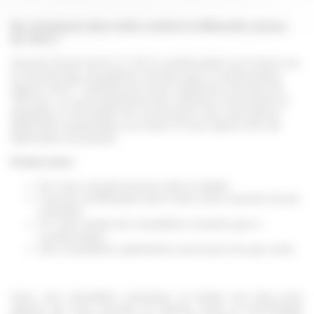
Ne choisissez plus entre confort et efficacité, prenez
les deux !
Saunier Duval est le n°1 de la condensation en France sur
le marché des chaudières murales gaz à condensation
(1)
depuis 2011
bénéficiant d’une expérience de plus de
100 ans. Ce sont également des solutions innovantes et
adaptées à l’évolution de vos besoins avec des pièces
détachées disponibles au moins 15 ans après la fin de
fabrication du produit.
Points forts :
De l’eau chaude tout de suite et stable
Conçue et fabriquée dans notre usine Saunier Duval
à Nantes
N°1 des ventes de chaudières murales gaz à
condensation
Des chaudières optimisées aussi pour les gaz verts
Avec une chaudière classique, le temps est long pour
obtenir de l’eau chaude au robinet. Avec la technologie