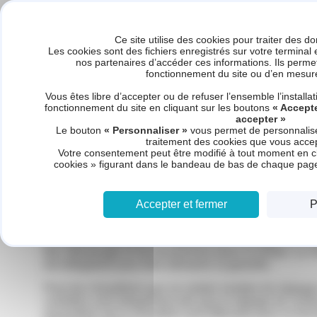
Panneau de gestion des cookies
Ce site utilise des cookies pour traiter des 
Les cookies sont des fichiers enregistrés sur votre terminal
nos partenaires d’accéder ces informations. Ils perm
fonctionnement du site ou d’en mesure
Accueil
Nos produits
Nos doma
Vous êtes libre d’accepter ou de refuser l’ensemble l’install
fonctionnement du site en cliquant sur les boutons
« Accepte
accepter »
Le bouton
« Personnaliser »
vous permet de personnaliser
Accueil
Domaines - Mise en service
traitement des cookies que vous accept
Votre consentement peut être modifié à tout moment en cl
cookies » figurant dans le bandeau de bas de chaque pag
Mise en service
Accepter et fermer
P
La mise en service d’un appareil de chauffage est es
bon démarrage et fonctionnement dans le temps. La m
est obligatoire pour faire démarrer la garantie.
Pour les chaudières gaz un certain nombre de réglage
contrôles sont obligatoires tels que le réglage de comb
paramètres de la chaudière sont effectués pour un fo