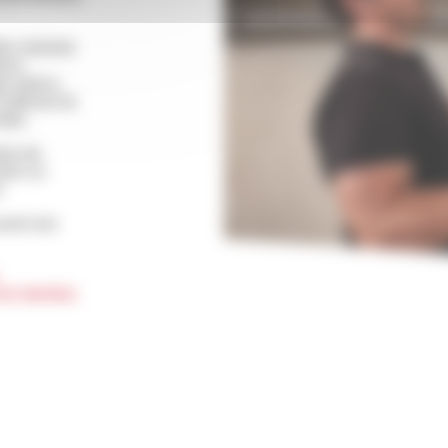
re réalisée
ions
s précis
 optimal du
mps.
ème de
aire un
.
avant son
en service.