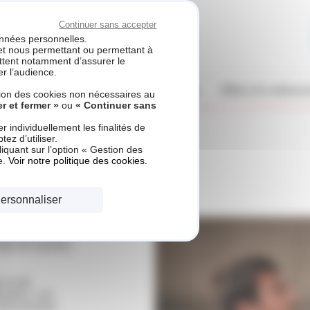
Continuer sans accepter
ETS PUZIO
données personnelles.
 et nous permettant ou permettant à
ettent notamment d’assurer le
r l’audience.
ines de compétences
Nos réalisations
Offres de rembou
ation des cookies non nécessaires au
r et fermer »
ou
« Continuer sans
 individuellement les finalités de
ez d’utiliser.
iquant sur l’option « Gestion des
e.
Voir notre politique des cookies.
ersonnaliser
sentielle à son
ise en service
s et de
ustion. Les
nctionnement