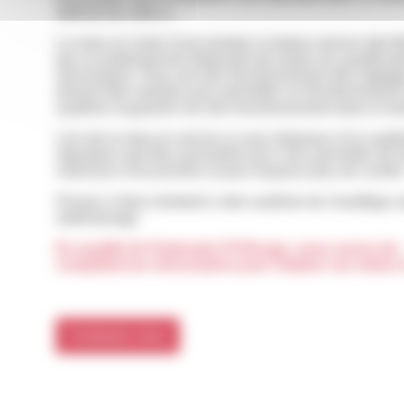
optimal de celle-ci.
La mise en route d’une pompe à chaleur service doit êt
par un professionnel disposant de toutes les qualificat
nécessaires. Pour son bon fonctionnement des réglage
doivent être réalisés pour permettre un fonctionnement
système et garantir son bon fonctionnement dans le te
Lors de la mise en service si vous disposez d’un syst
régulation doit être paramétré pour vous permettre de f
maximum d’économies et pour toujours plus de confort
Pensez à faire entretenir votre système de chauffage 
redémarrage.
En qualité de Partenaire Fil Rouge, nous avons les
compétences nécessaires pour réaliser ces mises 
Contactez-nous