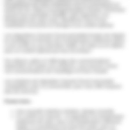
énergétiques de votre installation tout en prolongeant sa
durée de vie. Grâce à la programmation horaire, choisissez
quand vous souhaitez chauffer votre logement, à la
température de votre choix. Bénéficiez ainsi d’une
installation économe en énergie et au confort optimal.
Les régulations Saunier Duval permettent toutes de réguler
le chauffage en fonction de la température extérieure grâce
à une sonde ou aux données météo, de série ou en option,
pour un confort optimal par tous les temps !
Par ailleurs, grâce à l’affichage des consommations
disponible sur toutes nos solutions, vous pouvez suivre
vos consommations de chauffage et d’eau chaude.
Les solutions de régulation Saunier Duval sont toutes
compatibles avec la connectivité, pour vous offrir toujours
plus de services.
Points forts :
Une nouvelle interface intuitive, design et tactile
Un confort sur-mesure : la régulation sur température
extérieure de série, pour une température intérieure
stable, la surveillance du point de rosée, pour un