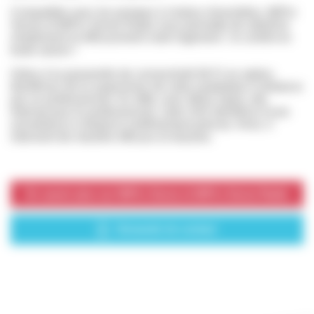
Compatible avec les pompes à chaleur réversibles, MiPro
Sense et MiPro Sense Radio vous permette de rafraîchir
simplement et efficacement votre logement : le confort en
toute saison !
Grâce à la passerelle de connectivité Wi-Fi en option,
bénéficiez de la supervision de votre installation à distance
par un professionnel. En effet, avec MiGo Xpert, site
Internet pour le professionnel, votre SAV bénéficie d’une
surveillance à distance extrêmement précise. Ainsi, il
intervient de manière efficace et réactive.
En savoir plus sur MiPro Sense et MiPro Sense Radio
Demande de contact