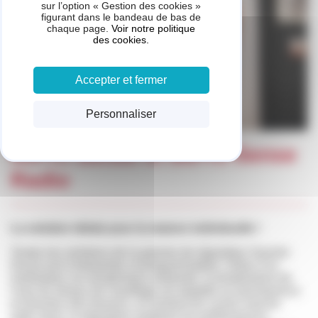
sur l’option « Gestion des cookies »
figurant dans le bandeau de bas de
chaque page.
Voir notre politique
des cookies.
Accepter et fermer
Personnaliser
MiPro Sense et MiPro Sense
Radio
La solution idéale pour la maison individuelle !
Toutes les solutions de la gamme de régulation Saunier
Duval sont modulantes et programmables. Grâce à la
modulation sur température ambiante, la température de
l’eau du réseau de chauffage est adaptée en permanence
en fonction des besoins, en limitant les cycles marche
arrêt. Ainsi, la régulation améliore les performances