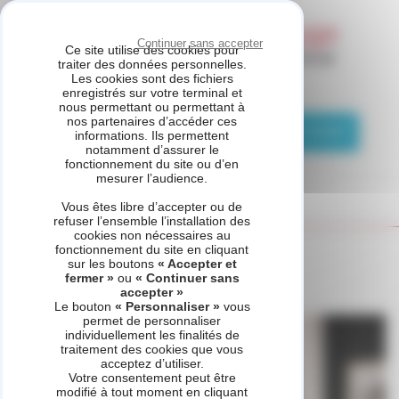
Panneau de gestion des cookies
Continuer sans accepter
Ce site utilise des cookies pour
traiter des données personnelles.
Les cookies sont des fichiers
ETS PUZIO
enregistrés sur votre terminal et
nous permettant ou permettant à
nos partenaires d’accéder ces
01 83 76 11 29
Demande de contact
informations. Ils permettent
notamment d’assurer le
fonctionnement du site ou d’en
mesurer l’audience.
Vous êtes libre d’accepter ou de
refuser l’ensemble l’installation des
cookies non nécessaires au
fonctionnement du site en cliquant
Accueil
Produit - MiPro Sense et MiPro Sense Radio
sur les boutons
« Accepter et
fermer »
ou
« Continuer sans
accepter »
Le bouton
« Personnaliser »
vous
permet de personnaliser
individuellement les finalités de
traitement des cookies que vous
acceptez d’utiliser.
Votre consentement peut être
modifié à tout moment en cliquant