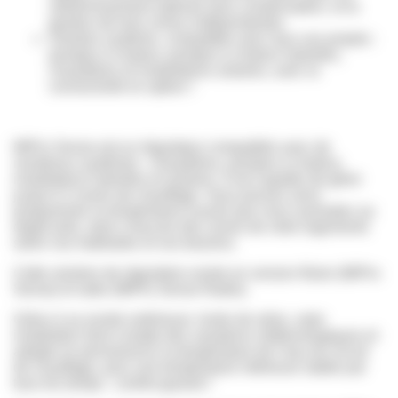
rafraîchissement optimal sans condensation, et la
gestion de trois zones indépendantes
Solution système, compatible avec tous vos projets :
pompes à chaleur, pompes à chaleur hybrides,
chaudières et installations solaires, avec la
connectivité en option !
MiPro Sense est un régulateur compatible avec de
nombreux systèmes : chaudières, pompes à chaleur,
installations hybrides et solaires. Il est capable de gérer
jusqu’à 3 zones de chauffage. Vous pouvez ainsi
programmer la température exacte que vous souhaitez au
degré près, dans chacune des zones de votre logements
selon vos habitudes et vos besoins.
Cette solution de régulation existe en version filaire (MiPro
Sense) et radio (MiPro Sense Radio).
Grâce à sa sonde extérieure, livrée de série, votre
installation tient compte des variations météorologiques et
adapte en permanence la température de l’eau du circuit
de chauffage, pour une température intérieure stable par
tous les temps : confort garanti !