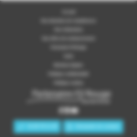
Accueil
Nos domaines de compétences
Nos réalisations
Nos offres de remboursement
Partenaire Fil Rouge
Tarifs
Mentions légales
Politique confidentialité
Politique cookies
01 83 76 11 29
Demande de contact