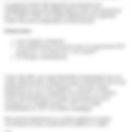
La gamme VivAir Tek répond à vos besoins de
climatisation pour les petites pièces avec une puissance
de 2,5 kW à 3 kW. Les unités intérieures de la gamme
VivAir Tek sont compactées et silencieuses.
Points forts :
Une solution compacte
Une performance reconnue avec un classement ErP
(1)
jusqu’à A++ en froid et A++ en chaud
Un design contemporain
Vivair Tek offre une large flexibilité d’implantation de son
unité intérieure très compacte jusqu’à seulement 18 cm de
profondeur et 74 cm de longueur : l’une des unités
intérieures les plus compactes du marché. La solution
VivAir Tek fonctionne en toutes circonstances pour
climatiser ou chauffer (jusqu’à +43°C en mode
climatisation et -15°C en mode chauffage).
Elle permet également un confort maîtrisé en toutes
circonstances avec seulement 22 dB(A) à 1 mètre.