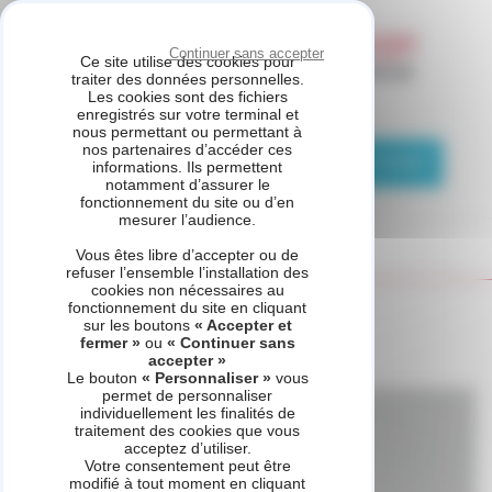
Panneau de gestion des cookies
Continuer sans accepter
Ce site utilise des cookies pour
traiter des données personnelles.
Les cookies sont des fichiers
ETS PUZIO
enregistrés sur votre terminal et
nous permettant ou permettant à
nos partenaires d’accéder ces
01 83 76 11 29
Demande de contact
informations. Ils permettent
notamment d’assurer le
fonctionnement du site ou d’en
mesurer l’audience.
Vous êtes libre d’accepter ou de
refuser l’ensemble l’installation des
cookies non nécessaires au
fonctionnement du site en cliquant
Accueil
Produit - VivAir Tek
sur les boutons
« Accepter et
fermer »
ou
« Continuer sans
accepter »
Le bouton
« Personnaliser »
vous
permet de personnaliser
individuellement les finalités de
traitement des cookies que vous
acceptez d’utiliser.
Votre consentement peut être
modifié à tout moment en cliquant