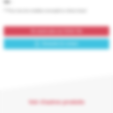
NB :
(1)
Pour tous les modèles monosplit en climat chaud
En savoir plus sur VivAir Tek
Demande de contact
Voir d'autres produits